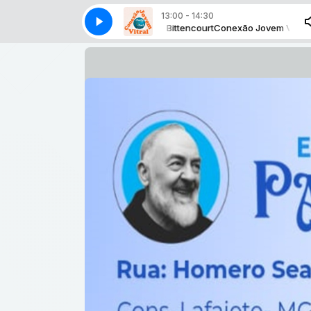
13:00 - 14:30
exão Jovem Vitral com Michelle Bittencourt
VINTE QUATRO HORAS AO S LADO
VINTE QUATRO HORAS AO S LA
Conexão Jovem Vitral com Mi