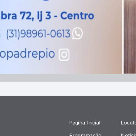
Página Inicial
Locut
Programação
Notíci