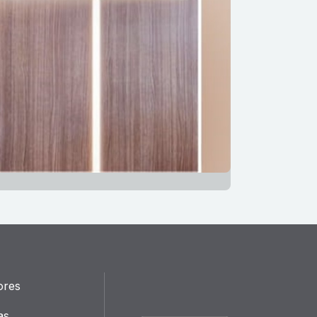
ores
as