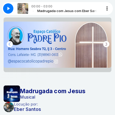
00:00 - 03:00
com Padre Reginaldo Manzotti
us com Eber Santos
 BORGES
Madrugada com Jesus com Eber Santos
VOCACAO - CELINA BORGES
Hora da Misericórdia Terço da santa chag
Madrugada com Jesus
Musical
Locução por:
Eber Santos