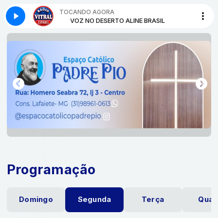
TOCANDO AGORA
 Michelle Bittencourt
NE BRASIL
VOZ NO DESERTO ALINE BRASIL
Conexão Jovem Vitral com Michelle Bittencourt
Programação
Domingo
Segunda
Terça
Quar